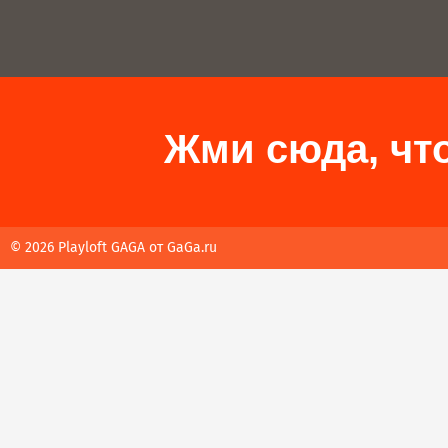
Жми сюда, что
© 2026 Playloft GAGA от
GaGa.ru