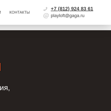
+7 (812) 924 83 61
И
КОНТАКТЫ
playloft@gaga.ru
я
ия,