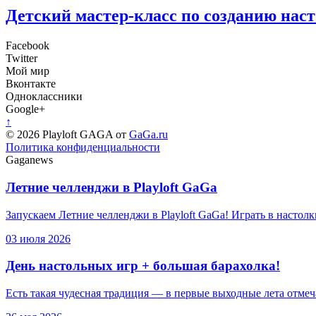
Детский мастер-класс по созданию нас
Facebook
Twitter
Мой мир
Вконтакте
Одноклассники
Google+
↑
© 2026 Playloft GAGA от
GaGa.ru
Политика конфиденциальности
Gaganews
Летние челленджи в Playloft GaGa
Запускаем Летние челленджи в Playloft GaGa! Играть в настол
03 июля 2026
День настольных игр + большая барахолка!
Есть такая чудесная традиция — в первые выходные лета отм