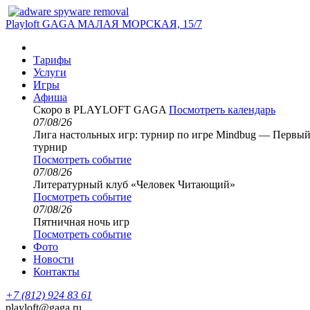
Playloft GAGA
МАЛАЯ МОРСКАЯ, 15/7
Тарифы
Услуги
Игры
Афиша
Скоро в PLAYLOFT GAGA
Посмотреть календарь
07
/
08
/
26
Лига настольных игр: турнир по игре Mindbug — Первый
турнир
Посмотреть событие
07
/
08
/
26
Литературный клуб «Человек Читающий»
Посмотреть событие
07
/
08
/
26
Пятничная ночь игр
Посмотреть событие
Фото
Новости
Контакты
+7 (812) 924 83 61
playloft@gaga.ru