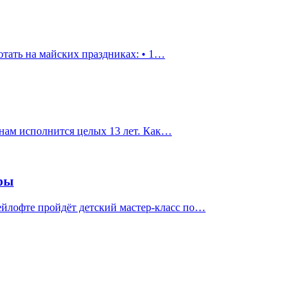
отать на майских праздниках: • 1…
 нам исполнится целых 13 лет. Как…
гры
лейлофте пройдёт детский мастер-класс по…