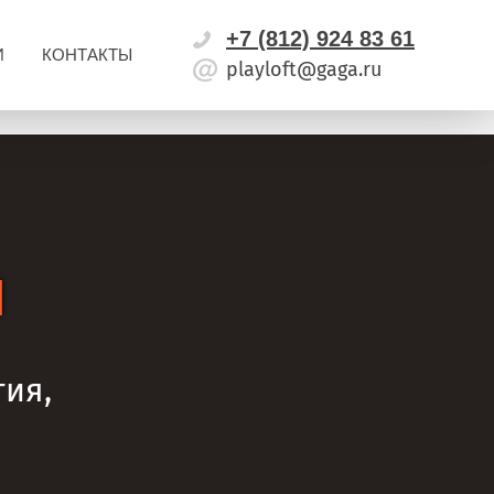
+7 (812) 924 83 61
И
КОНТАКТЫ
playloft@gaga.ru
я
тия,