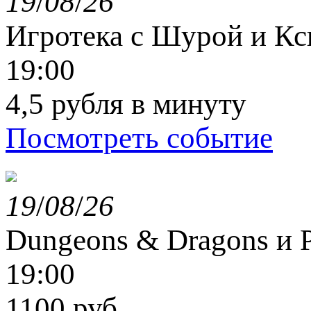
19
/
08
/
26
Игротека с Шурой и К
19:00
4,5 рубля в минуту
Посмотреть событие
19
/
08
/
26
Dungeons & Dragons и P
19:00
1100 руб.