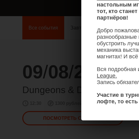
настольным и
тот, кто стане
партнёров!
Все события
Завтра
Пн 10 авг
Вт
Добро пожалова
разнообразные 
обустроить луч
механика выста
магнитах! И всё
09
/
08
/
26
Вся подробная 
League.
Запись обязате
Dungeons & Dragons
Участие в тур
лофте, то есть
12:30
1300 рублей
ПОСМОТРЕТЬ СОБЫТИЕ