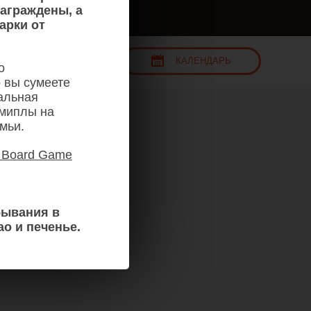
аграждены, а
арки от
КАЛЕНДАРЬ
6 авг
о
 вы сумеете
нальная
 миплы на
мьи.
| Board Game
ывания в
ао и печенье.