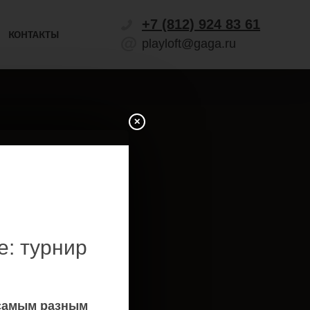
+7 (812) 924 83 61
КОНТАКТЫ
playloft@gaga.ru
я
ия,
e: турнир
 самым разным