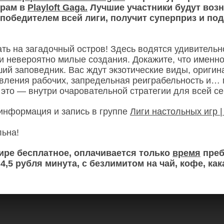
грам в
Playloft Gaga.
Лучшие участники будут возн
т победителем всей лиги, получит суперприз и под
 11 авг
Ср 12 авг
Чт 13 авг
Пт 14 авг
Вс
1
ть на загадочный остров! Здесь водятся удивительн
и невероятно милые создания. Докажите, что именно
ший заповедник. Вас ждут экзотические виды, ориги
вления рабочих, запредельная реиграбельность и…
 это — внутри очаровательной стратегии для всей се
информация и запись в группе
Лиги настольных игр 
льна!
нире бесплатное, оплачивается только
время
преб
 4,5 рубля минута, с безлимитом на чай, кофе, как