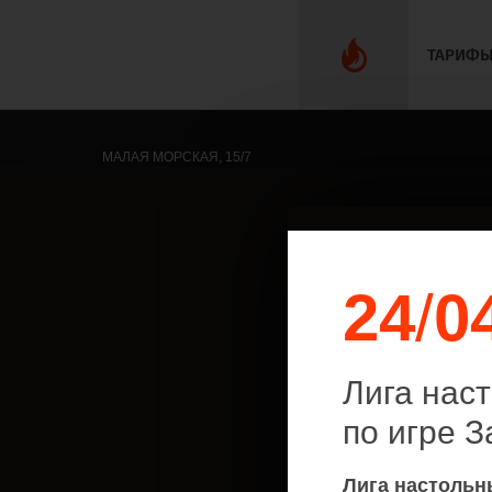
ТАРИФ
МАЛАЯ МОРСКАЯ, 15/7
24
/
0
Иг
Лига наст
по игре 
Лига настольн