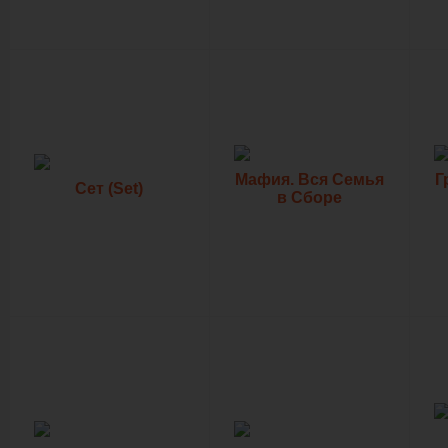
Мафия. Вся Семья
Г
Сет (Set)
в Сборе