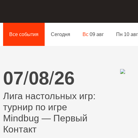
Все события
Сегодня
Вс
09 авг
Пн 10 авг
07
/
08
/
26
Лига настольных игр:
турнир по игре
Mindbug — Первый
Контакт