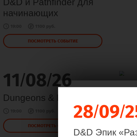
D&D и Pathfinder для
начинающих
19:00
1100 руб.
ПОСМОТРЕТЬ СОБЫТИЕ
11
08
26
/
/
Dungeons & Dragons
28
09
2
/
/
19:00
1100 руб.
ПОСМОТРЕТЬ СОБЫТИЕ
D&D Эпик «Раз