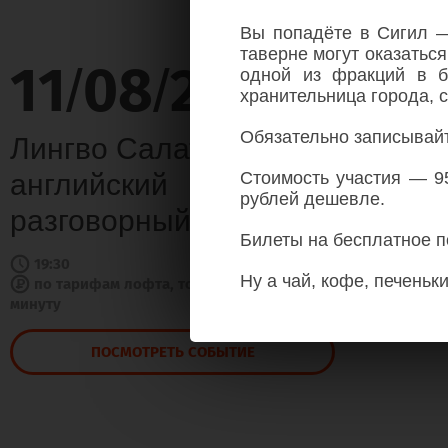
Вы попадёте в Сигил —
таверне могут оказатьс
11
08
26
/
/
одной из фракций в б
хранительница города, с
Обязательно записывайт
Лингво Салат:
английский
Стоимость участия — 95
рублей дешевле.
разговорный клуб
Билеты на бесплатное 
19:30
Ну а чай, кофе, печеньк
по тарифам лофта, то есть 4,5 рубля в
минуту
ПОСМОТРЕТЬ СОБЫТИЕ